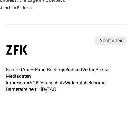
Endress. Die Lage im Überblick.
Joachim Endress
Nach oben
Kontakt
Abo
E-Paper
Briefings
Podcast
Verlag
Presse
Mediadaten
Impressum
AGB
Datenschutz
Widerrufsbelehrung
Barrierefreiheit
Hilfe/FAQ