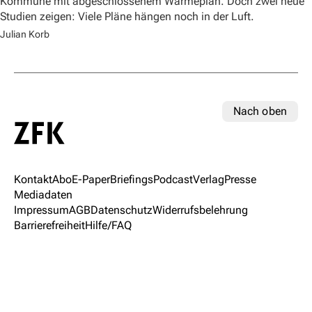
Kommune mit abgeschlossenem Wärmeplan. Doch zwei neue
Studien zeigen: Viele Pläne hängen noch in der Luft.
Julian Korb
Nach oben
Kontakt
Abo
E-Paper
Briefings
Podcast
Verlag
Presse
Mediadaten
Impressum
AGB
Datenschutz
Widerrufsbelehrung
Barrierefreiheit
Hilfe/FAQ