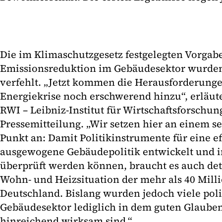
Die im Klimaschutzgesetz festgelegten Vorgab
Emissionsreduktion im Gebäudesektor wurden
verfehlt. „Jetzt kommen die Herausforderunge
Energiekrise noch erschwerend hinzu“, erläu
RWI – Leibniz-Institut für Wirtschaftsforschung
Pressemitteilung. „Wir setzen hier an einem s
Punkt an: Damit Politikinstrumente für eine ef
ausgewogene Gebäudepolitik entwickelt und i
überprüft werden können, braucht es auch deta
Wohn- und Heizsituation der mehr als 40 Mill
Deutschland. Bislang wurden jedoch viele po
Gebäudesektor lediglich in dem guten Glauben 
hinreichend wirksam sind.“