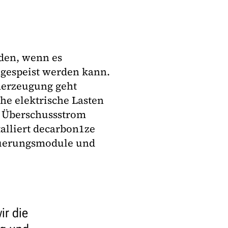
den, wenn es
ngespeist werden kann.
merzeugung geht
he elektrische Lasten
r Überschussstrom
talliert decarbon1ze
euerungsmodule und
ir die