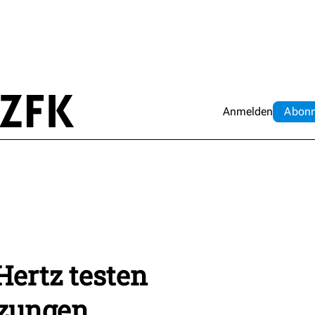
Anmelden
Abo
n
ertz testen
izungen