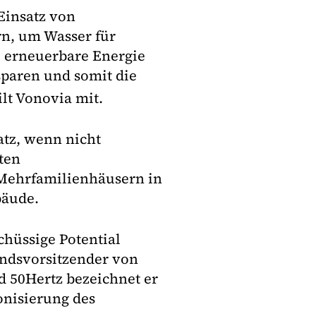
Einsatz von
n, um Wasser für
e, erneuerbare Energie
paren und somit die
ilt Vonovia mit.
atz, wenn nicht
ten
 Mehrfamilienhäusern in
bäude.
chüssige Potential
andsvorsitzender von
 50Hertz bezeichnet er
onisierung des