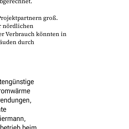
abgerechnet.
Projektpartnern groß.
r nördlichen
ler Verbrauch könnten in
bäuden durch
tengünstige
Stromwärme
wendungen,
mte
Biermann,
betrieb beim