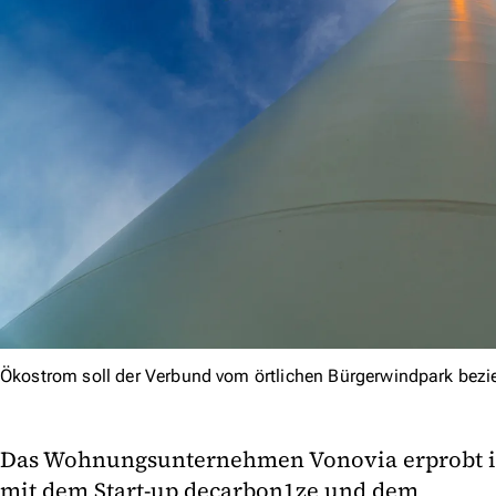
Ökostrom soll der Verbund vom örtlichen Bürgerwindpark bezi
Das Wohnungsunternehmen Vonovia erprobt in
mit dem Start-up decarbon1ze und dem