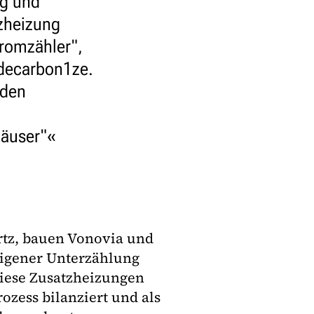
ng und
tzheizung
romzähler",
 decarbon1ze.
 den
äuser"
rtz, bauen Vonovia und
eigener Unterzählung
iese Zusatzheizungen
ozess bilanziert und als