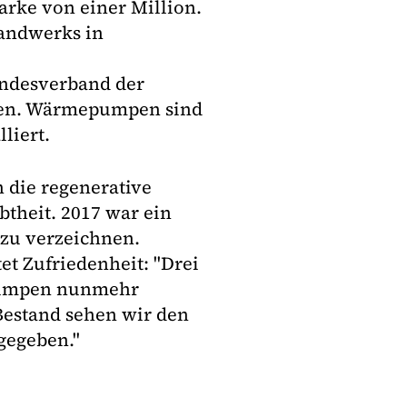
rke von einer Million.
andwerks in
ndesverband der
eben. Wärmepumpen sind
liert.
 die regenerative
theit. 2017 war ein
zu verzeichnen.
et Zufriedenheit: "Drei
epumpen nunmehr
Bestand sehen wir den
gegeben."