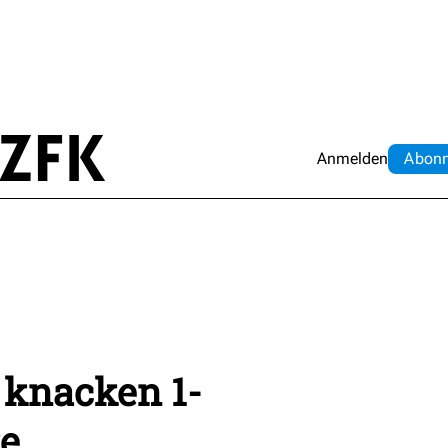
Anmelden
Abo
n
knacken 1-
e