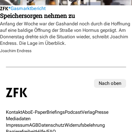
Gasmarktbericht
Speichersorgen nehmen zu
Anfang der Woche war der Gashandel noch durch die Hoffnung
auf eine baldige Öffnung der Straße von Hormus geprägt. Am
Donnerstag drehte sich die Situation wieder, schreibt Joachim
Endress. Die Lage im Überblick.
Joachim Endress
Nach oben
Kontakt
Abo
E-Paper
Briefings
Podcast
Verlag
Presse
Mediadaten
Impressum
AGB
Datenschutz
Widerrufsbelehrung
Barrierefreiheit
Hilfe/FAQ