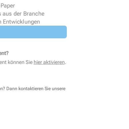
 ePaper
s aus der Branche
n Entwicklungen
ent?
ent können Sie
hier aktivieren
.
en? Dann kontaktieren Sie unsere