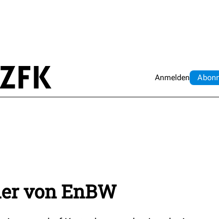
Anmelden
Abo
n
ader von EnBW