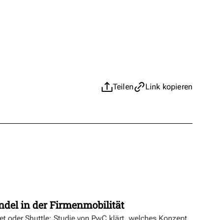
Teilen
Link kopieren
t
ndel in der Firmenmobilität
ket oder Shuttle: Studie von PwC klärt, welches Konzept