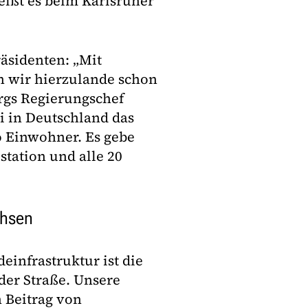
eißt es beim Karlsruher
sidenten: „Mit
n wir hierzulande schon
rgs Regierungschef
 in Deutschland das
 Einwohner. Es gebe
station und alle 20
chsen
einfrastruktur ist die
der Straße. Unsere
 Beitrag von