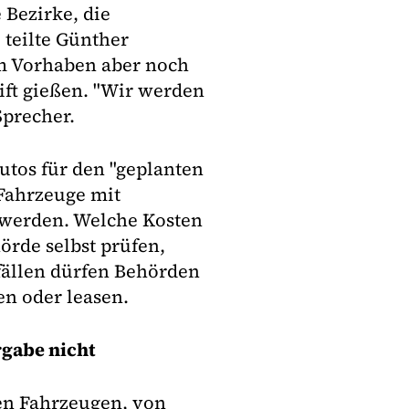
 Bezirke, die
 teilte Günther
em Vorhaben aber noch
ft gießen. "Wir werden
Sprecher.
utos für den "geplanten
 Fahrzeuge mit
 werden. Welche Kosten
örde selbst prüfen,
fällen dürfen Behörden
en oder leasen.
rgabe nicht
en Fahrzeugen, von