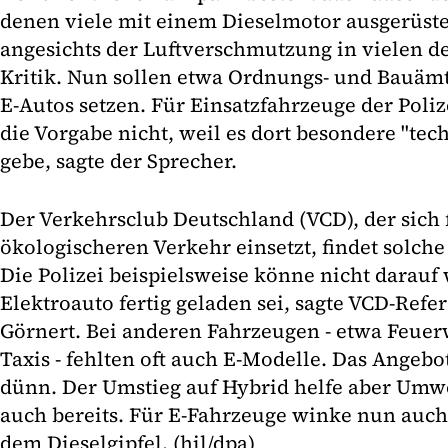
denen viele mit einem Dieselmotor ausgerüstet
angesichts der Luftverschmutzung in vielen de
Kritik. Nun sollen etwa Ordnungs- und Bauämt
E-Autos setzen. Für Einsatzfahrzeuge der Polize
die Vorgabe nicht, weil es dort besondere "te
gebe, sagte der Sprecher.
Der Verkehrsclub Deutschland (VCD), der sich 
ökologischeren Verkehr einsetzt, findet solch
Die Polizei beispielsweise könne nicht darauf 
Elektroauto fertig geladen sei, sagte VCD-Refe
Görnert. Bei anderen Fahrzeugen - etwa Feuer
Taxis - fehlten oft auch E-Modelle. Das Angebot
dünn. Der Umstieg auf Hybrid helfe aber Umw
auch bereits. Für E-Fahrzeuge winke nun auc
dem Dieselgipfel. (hil/dpa)