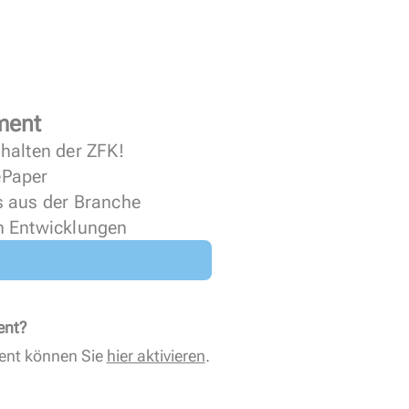
ment
halten der ZFK!
 ePaper
s aus der Branche
n Entwicklungen
ent?
ent können Sie
hier aktivieren
.