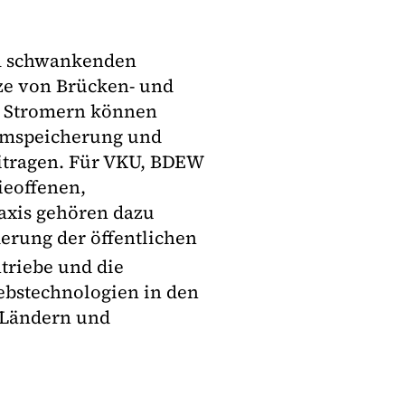
em schwankenden
ze von Brücken- und
en Stromern können
romspeicherung und
itragen. Für VKU, BDEW
ieoffenen,
axis gehören dazu
derung der öffentlichen
ntriebe und die
iebstechnologien in den
 Ländern und