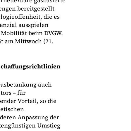
rneuerbare gasbasierte
ngen bereitgestellt
ogieoffenheit, die es
tenzial ausspielen
ür Mobilität beim DVGW,
t am Mittwoch (21.
chaffungsrichtlinien
Gasbetankung auch
tors – für
nder Vorteil, so die
hetischen
nderen Anpassung der
tengünstigen Umstieg