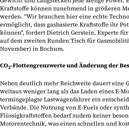
Gewicht und Langstecken jede Menge Power. E
Kraftstoffe können zunehmend in größeren Me
werden. "Wir brauchen hier eine echte Technol
ermöglicht, dass gasbasierte Kraftstoffe ihr Po
können", fordert Dietrich Gerstein, Experte f
auf dem zweiten Runden Tisch für Gasmobilitä
November) in Bochum.
CO
-Flottengrenzwerte und Änderung der Bes
2
Neben deutlich mehr Reichweite dauert eine 
weitaus weniger lang als das Laden eines E-Mo
termingeplagte Lastwagenfahrer ein entscheide
Verbände. Die Nutzung von E-Fuels oder synt
Flüssigkraftstoffen bedarf zudem keiner beso
Motorentechnik, was einen schnellen und kos