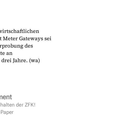
irtschaftlichen
t Meter Gateways sei
Erprobung des
te an
 drei Jahre. (wa)
ment
halten der ZFK!
 ePaper