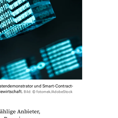
Datendemonstrator und Smart-Contract-
iewirtschaft.
Bild: © fotomek/AdobeStock
ählige Anbieter,