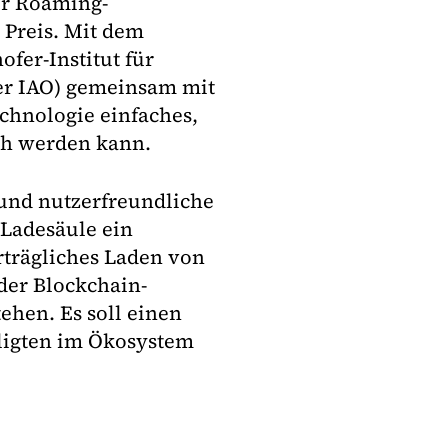
er Roaming-
 Preis. Mit dem
fer-Institut für
fer IAO) gemeinsam mit
chnologie einfaches,
ch werden kann.
 und nutzerfreundliche
 Ladesäule ein
rträgliches Laden von
der Blockchain-
ehen. Es soll einen
iligten im Ökosystem