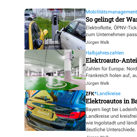
Mobilitätsmanagemen
So gelingt der Wa
Elektroflotte, ÖPNV-Tic
zum Unternehmen pass
Jürgen Walk
Halbjahreszahlen
Elektroauto-Antei
Zahlen für Europa: Nor
Frankreich holen auf, a
Jürgen Walk
Landkreise
Elektroautos in Ba
Bayern liegt bei Ladeinf
Landkreise und kreisfre
wie Ingolstadt und länd
deutliche Unterschiede.