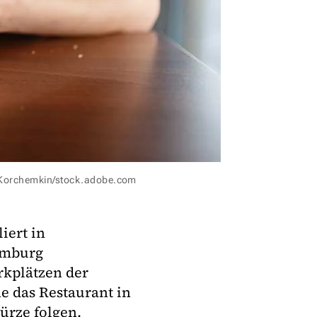
 Korchemkin/stock.adobe.com
iert in
amburg
rkplätzen der
e das Restaurant in
ürze folgen.