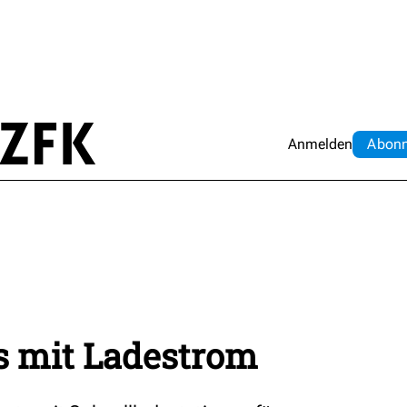
Anmelden
Abo
n
 mit Ladestrom