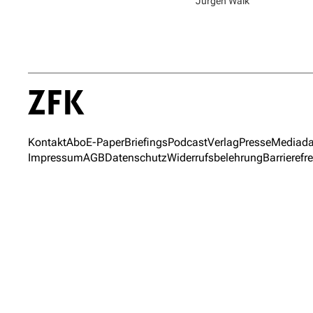
Jürgen Walk
Kontakt
Abo
E-Paper
Briefings
Podcast
Verlag
Presse
Mediada
Impressum
AGB
Datenschutz
Widerrufsbelehrung
Barrierefre