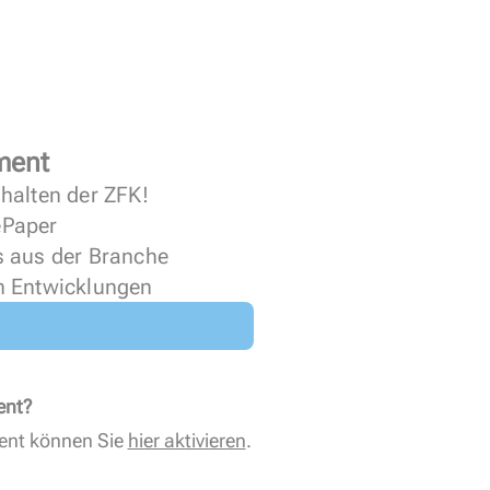
ment
halten der ZFK!
 ePaper
s aus der Branche
n Entwicklungen
ent?
ent können Sie
hier aktivieren
.