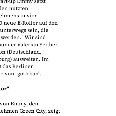
Start-up Emmy setzt
den nutzten
nehmens in vier
 neue E-Roller auf den
unterwegs sein, die
t werden. "Wir sind
under Valerian Seither.
on (Deutschland,
burg) ausweiten. Im
 das Berliner
e von "goUrban".
tor"
r von Emmy, dem
hmen Green City, zeigt