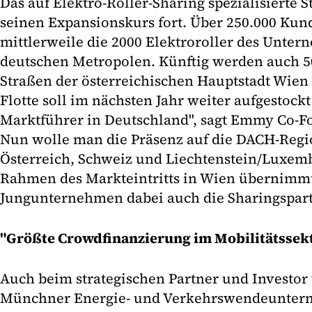
Das auf Elektro-Roller-Sharing spezialisierte 
seinen Expansionskurs fort. Über 250.000 Kun
mittlerweile die 2000 Elektroroller des Unter
deutschen Metropolen. Künftig werden auch 50
Straßen der österreichischen Hauptstadt Wien 
Flotte soll im nächsten Jahr weiter aufgestock
Marktführer in Deutschland", sagt Emmy Co-Fo
Nun wolle man die Präsenz auf die DACH-Regi
Österreich, Schweiz und Liechtenstein/Luxem
Rahmen des Markteintritts in Wien übernimmt
Jungunternehmen dabei auch die Sharingspart
"Größte Crowdfinanzierung im Mobilitätssek
Auch beim strategischen Partner und Investo
Münchner Energie- und Verkehrswendeunterne