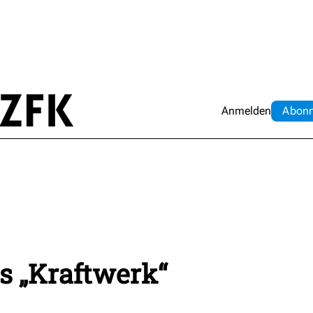
Anmelden
Abo
n
ls „Kraftwerk“