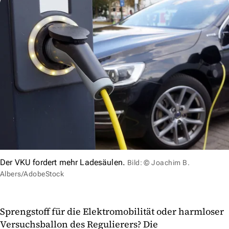
Der VKU fordert mehr Ladesäulen.
Bild: © Joachim B.
Albers/AdobeStock
Sprengstoff für die Elektromobilität oder harmloser
Versuchsballon des Regulierers? Die