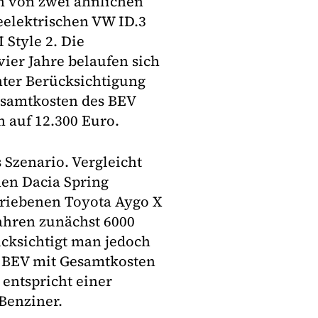
en von zwei ähnlichen
eelektrischen VW ID.3
Style 2. Die
ier Jahre belaufen sich
Unter Berücksichtigung
esamtkosten des BEV
h auf 12.300 Euro.
 Szenario. Vergleicht
hen Dacia Spring
triebenen Toyota Aygo X
Jahren zunächst 6000
ücksichtigt man jedoch
as BEV mit Gesamtkosten
 entspricht einer
Benziner.