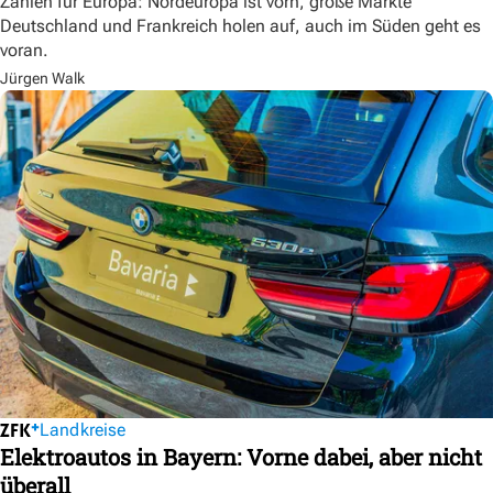
Zahlen für Europa: Nordeuropa ist vorn, große Märkte
Deutschland und Frankreich holen auf, auch im Süden geht es
voran.
Jürgen Walk
Landkreise
Elektroautos in Bayern: Vorne dabei, aber nicht
überall