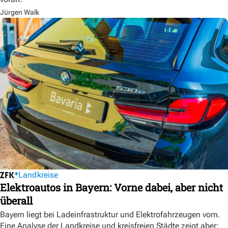
Jürgen Walk
Landkreise
Elektroautos in Bayern: Vorne dabei, aber nicht
überall
Bayern liegt bei Ladeinfrastruktur und Elektrofahrzeugen vorn.
Eine Analyse der Landkreise und kreisfreien Städte zeigt aber: