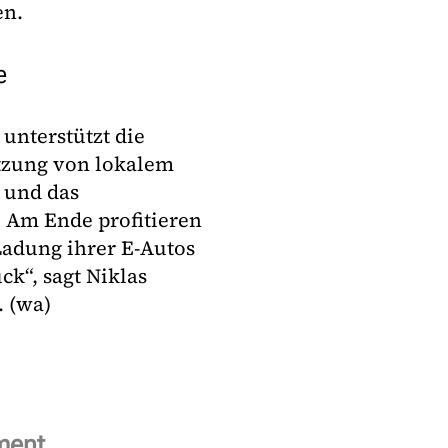
en.
e
unterstützt die
tzung von lokalem
 und das
. Am Ende profitieren
Ladung ihrer E-Autos
k“, sagt Niklas
 (wa)
ment