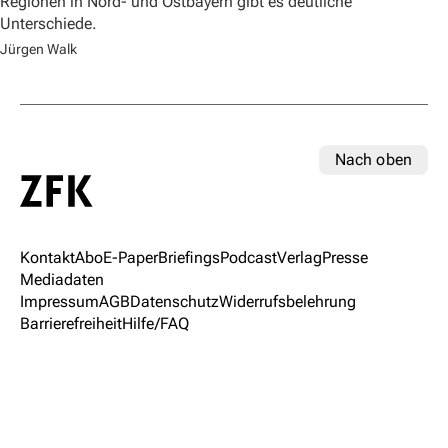
Regionen in Nord- und Ostbayern gibt es deutliche
Unterschiede.
Jürgen Walk
Nach oben
Kontakt
Abo
E-Paper
Briefings
Podcast
Verlag
Presse
Mediadaten
Impressum
AGB
Datenschutz
Widerrufsbelehrung
Barrierefreiheit
Hilfe/FAQ