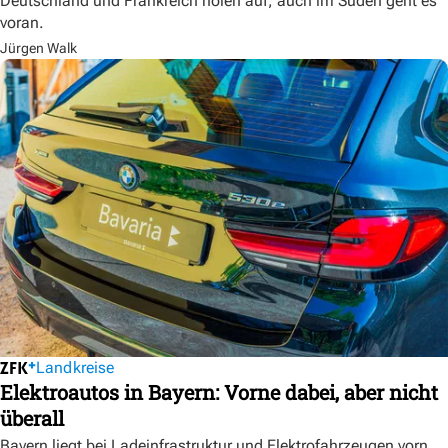
Deutschland und Frankreich holen auf, auch im Süden geht es
voran.
Jürgen Walk
Landkreise
Elektroautos in Bayern: Vorne dabei, aber nicht
überall
Bayern liegt bei Ladeinfrastruktur und Elektrofahrzeugen vorn.