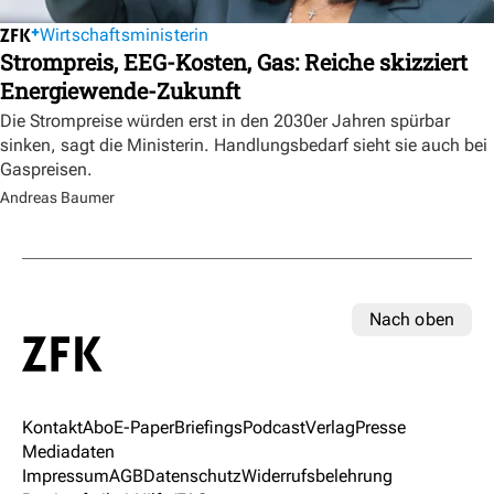
Wirtschaftsministerin
Strompreis, EEG-Kosten, Gas: Reiche skizziert
Energiewende-Zukunft
Die Strompreise würden erst in den 2030er Jahren spürbar
sinken, sagt die Ministerin. Handlungsbedarf sieht sie auch bei
Gaspreisen.
Andreas Baumer
Nach oben
Kontakt
Abo
E-Paper
Briefings
Podcast
Verlag
Presse
Mediadaten
Impressum
AGB
Datenschutz
Widerrufsbelehrung