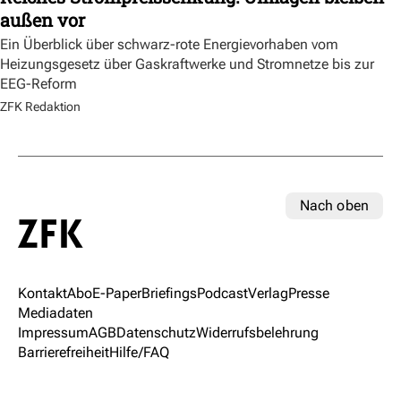
außen vor
Ein Überblick über schwarz-rote Energievorhaben vom
Heizungsgesetz über Gaskraftwerke und Stromnetze bis zur
EEG-Reform
ZFK Redaktion
Nach oben
Kontakt
Abo
E-Paper
Briefings
Podcast
Verlag
Presse
Mediadaten
Impressum
AGB
Datenschutz
Widerrufsbelehrung
Barrierefreiheit
Hilfe/FAQ