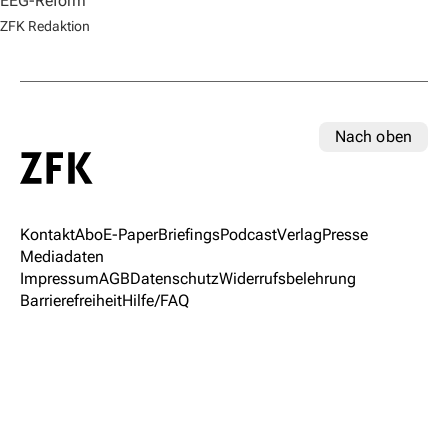
EEG-Reform
ZFK Redaktion
Nach oben
Kontakt
Abo
E-Paper
Briefings
Podcast
Verlag
Presse
Mediadaten
Impressum
AGB
Datenschutz
Widerrufsbelehrung
Barrierefreiheit
Hilfe/FAQ