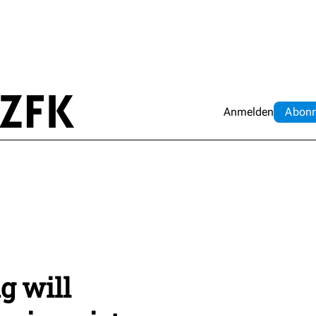
Anmelden
Abo
n
g will