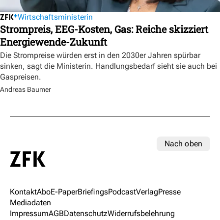
Wirtschaftsministerin
Strompreis, EEG-Kosten, Gas: Reiche skizziert
Energiewende-Zukunft
Die Strompreise würden erst in den 2030er Jahren spürbar
sinken, sagt die Ministerin. Handlungsbedarf sieht sie auch bei
Gaspreisen.
Andreas Baumer
Nach oben
Kontakt
Abo
E-Paper
Briefings
Podcast
Verlag
Presse
Mediadaten
Impressum
AGB
Datenschutz
Widerrufsbelehrung