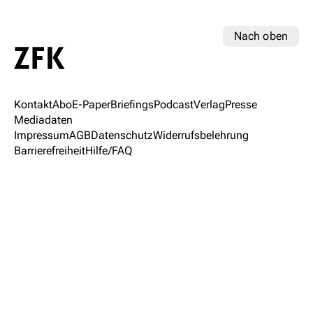
Nach oben
Kontakt
Abo
E-Paper
Briefings
Podcast
Verlag
Presse
Mediadaten
Impressum
AGB
Datenschutz
Widerrufsbelehrung
Barrierefreiheit
Hilfe/FAQ