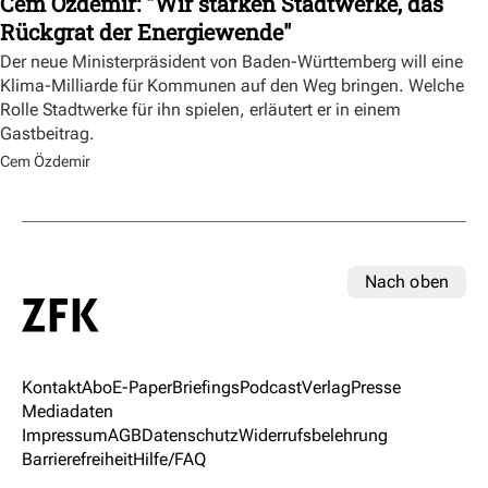
Cem Özdemir: "Wir stärken Stadtwerke, das
Rückgrat der Energiewende"
Der neue Ministerpräsident von Baden-Württemberg will eine
Klima-Milliarde für Kommunen auf den Weg bringen. Welche
Rolle Stadtwerke für ihn spielen, erläutert er in einem
Gastbeitrag.
Cem Özdemir
Nach oben
Kontakt
Abo
E-Paper
Briefings
Podcast
Verlag
Presse
Mediadaten
Impressum
AGB
Datenschutz
Widerrufsbelehrung
Barrierefreiheit
Hilfe/FAQ