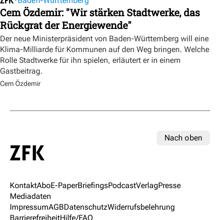
Baden-Württemberg
Cem Özdemir: "Wir stärken Stadtwerke, das
Rückgrat der Energiewende"
Der neue Ministerpräsident von Baden-Württemberg will eine
Klima-Milliarde für Kommunen auf den Weg bringen. Welche
Rolle Stadtwerke für ihn spielen, erläutert er in einem
Gastbeitrag.
Cem Özdemir
Nach oben
Kontakt
Abo
E-Paper
Briefings
Podcast
Verlag
Presse
Mediadaten
Impressum
AGB
Datenschutz
Widerrufsbelehrung
Barrierefreiheit
Hilfe/FAQ