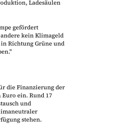
roduktion, Ladesäulen
umpe gefördert
 andere kein Klimageld
 in Richtung Grüne und
ben."
für die Finanzierung der
 Euro ein. Rund 17
stausch und
limaneutraler
rfügung stehen.