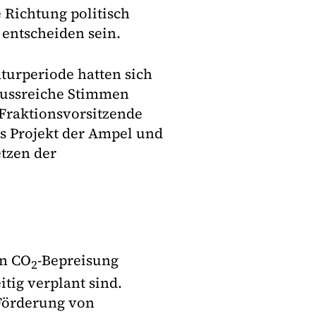
 Richtung politisch
entscheiden sein.
aturperiode hatten sich
flussreiche Stimmen
-Fraktionsvorsitzende
es Projekt der Ampel und
tzen der
en CO
-Bepreisung
2
tig verplant sind.
 Förderung von