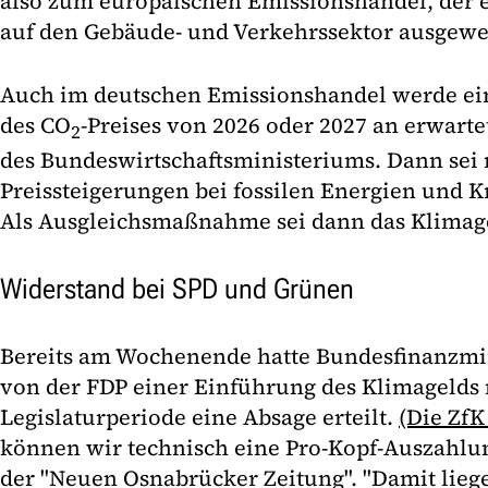
also zum europäischen Emissionshandel, der e
auf den Gebäude- und Verkehrssektor ausgewei
Auch im deutschen Emissionshandel werde ein
des CO
-Preises von 2026 oder 2027 an erwarte
2
des Bundeswirtschaftsministeriums. Dann sei 
Preissteigerungen bei fossilen Energien und K
Als Ausgleichsmaßnahme sei dann das Klimag
Widerstand bei SPD und Grünen
Bereits am Wochenende hatte Bundesfinanzmin
von der FDP einer Einführung des Klimagelds 
Legislaturperiode eine Absage erteilt.
(Die ZfK
können wir technisch eine Pro-Kopf-Auszahlu
der "Neuen Osnabrücker Zeitung". "Damit liege