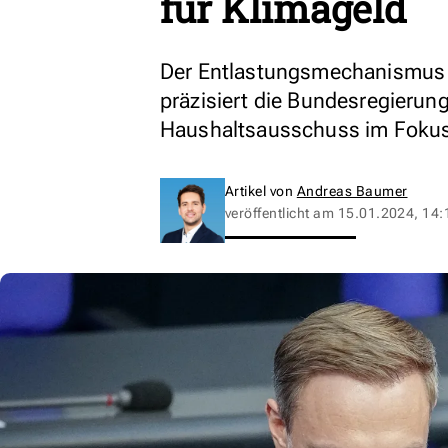
für Klimageld
Der Entlastungsmechanismus s
präzisiert die Bundesregierun
Haushaltsausschuss im Fokus
Artikel von
Andreas Baumer
veröffentlicht am
15.01.2024, 14: