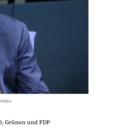
eld/dpa
D, Grünen und FDP