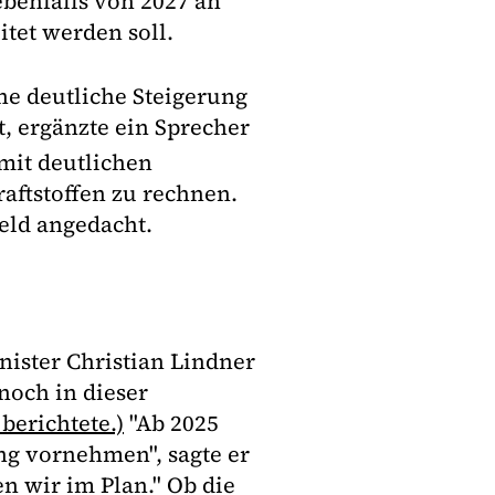
benfalls von 2027 an
tet werden soll.
e deutliche Steigerung
t, ergänzte ein Sprecher
mit deutlichen
raftstoffen zu rechnen.
eld angedacht.
ister Christian Lindner
noch in dieser
 berichtete.)
"Ab 2025
ng vornehmen", sagte er
n wir im Plan." Ob die