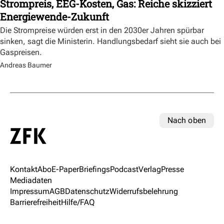
Strompreis, EEG-Kosten, Gas: Reiche skizziert
Energiewende-Zukunft
Die Strompreise würden erst in den 2030er Jahren spürbar
sinken, sagt die Ministerin. Handlungsbedarf sieht sie auch bei
Gaspreisen.
Andreas Baumer
Nach oben
Kontakt
Abo
E-Paper
Briefings
Podcast
Verlag
Presse
Mediadaten
Impressum
AGB
Datenschutz
Widerrufsbelehrung
Barrierefreiheit
Hilfe/FAQ