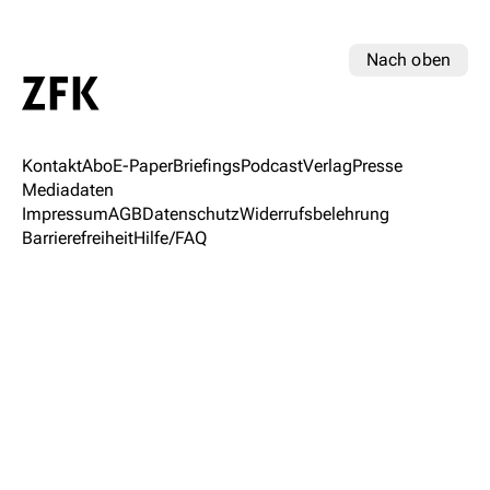
Nach oben
Kontakt
Abo
E-Paper
Briefings
Podcast
Verlag
Presse
Mediadaten
Impressum
AGB
Datenschutz
Widerrufsbelehrung
Barrierefreiheit
Hilfe/FAQ