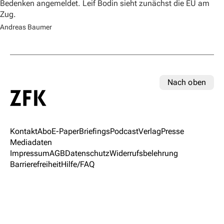
Bedenken angemeldet. Leif Bodin sieht zunächst die EU am
Zug.
Andreas Baumer
Nach oben
Kontakt
Abo
E-Paper
Briefings
Podcast
Verlag
Presse
Mediadaten
Impressum
AGB
Datenschutz
Widerrufsbelehrung
Barrierefreiheit
Hilfe/FAQ