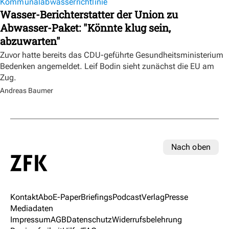
Kommunalabwasserrichtlinie
Wasser-Berichterstatter der Union zu
Abwasser-Paket: "Könnte klug sein,
abzuwarten"
Zuvor hatte bereits das CDU-geführte Gesundheitsministerium
Bedenken angemeldet. Leif Bodin sieht zunächst die EU am
Zug.
Andreas Baumer
Nach oben
Kontakt
Abo
E-Paper
Briefings
Podcast
Verlag
Presse
Mediadaten
Impressum
AGB
Datenschutz
Widerrufsbelehrung