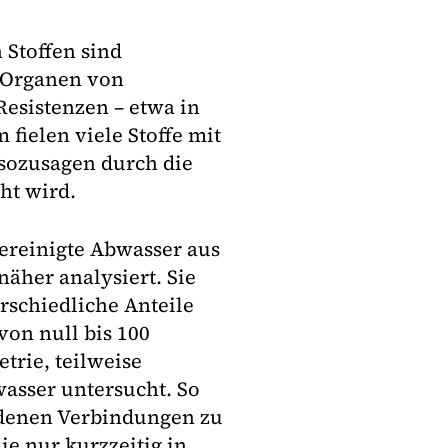
 Stoffen sind
n Organen von
esistenzen – etwa in
fielen viele Stoffe mit
sozusagen durch die
ht wird.
gereinigte Abwasser aus
äher analysiert. Sie
rschiedliche Anteile
von null bis 100
trie, teilweise
asser untersucht. So
ndenen Verbindungen zu
ie nur kurzzeitig in