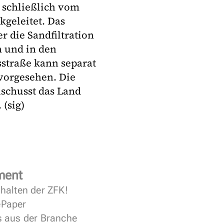
 schließlich vom
kgeleitet. Das
 die Sandfiltration
en und in den
straße kann separat
 vorgesehen. Die
uschusst das Land
(sig)
ment
halten der ZFK!
 ePaper
s aus der Branche