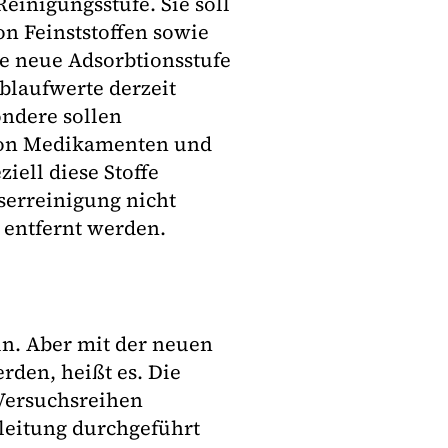
einigungsstufe. Sie soll
on Feinststoffen sowie
ie neue Adsorbtionsstufe
Ablaufwerte derzeit
ondere sollen
 von Medikamenten und
iell diese Stoffe
erreinigung nicht
 entfernt werden.
in. Aber mit der neuen
rden, heißt es. Die
Versuchsreihen
leitung durchgeführt