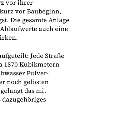
rz vor ihrer
t kurz vor Baubeginn,
gst. Die gesamte Anlage
 Ablaufwerte auch eine
irken.
ufgeteilt: Jede Straße
rca 1870 Kubikmetern
Abwasser Pulver-
er noch gelösten
gelangt das mit
s dazugehöriges
.