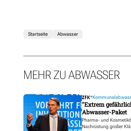
Startseite
Abwasser
MEHR ZU ABWASSER
Kommunalabwasser
"Extrem gefährli
Abwasser-Paket
Pharma- und Kosmetikbra
Nachrüstung großer Klär