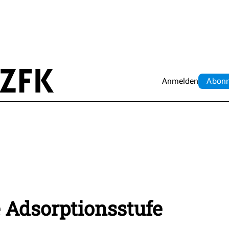
Anmelden
Abo
n
 Adsorptionsstufe