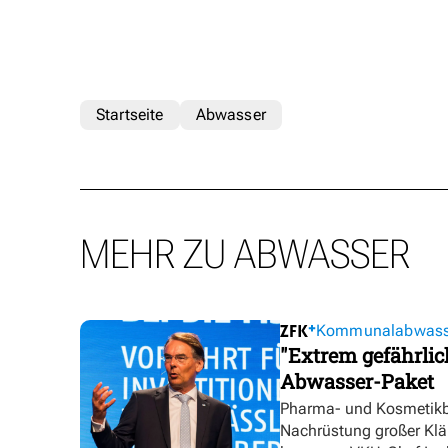
Startseite
Abwasser
MEHR ZU ABWASSER
Kommunalabwasser
"Extrem gefährli
Abwasser-Paket
Pharma- und Kosmetikbra
Nachrüstung großer Klär