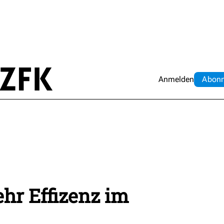
Anmelden
Abo
n
hr Effizenz im