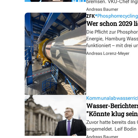
bremsen. VKU-Chef Ingbe
Andreas Baumer
Phosphorrecycling
Wer schon 2029 l
Die Pflicht zur Phosph
Energie, Hamburg Wasse
funktioniert – mit drei 
Andreas Lorenz-Meyer
Kommunalabwasserrich
Wasser-Berichters
"Könnte klug sein
Zuvor hatte bereits da
angemeldet. Leif Bodin
Andreas Baumer