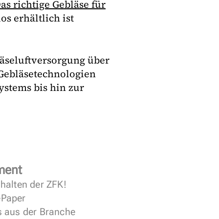
as richtige Gebläse für
s erhältlich ist
äseluftversorgung über
 Gebläsetechnologien
stems bis hin zur
)
ment
halten der ZFK!
 ePaper
s aus der Branche