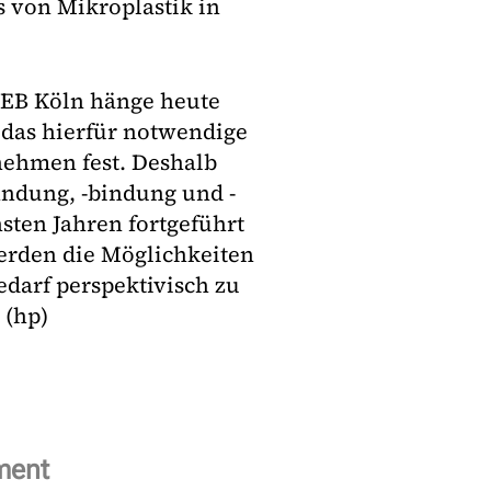
 von Mikroplastik in
StEB Köln hänge heute
 das hierfür notwendige
rnehmen fest. Deshalb
ndung, -bindung und -
sten Jahren fortgeführt
erden die Möglichkeiten
edarf perspektivisch zu
 (hp)
ment