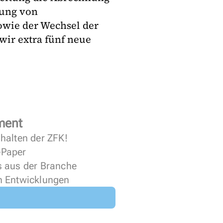
rung von
owie der Wechsel der
wir extra fünf neue
ment
halten der ZFK!
 ePaper
s aus der Branche
n Entwicklungen