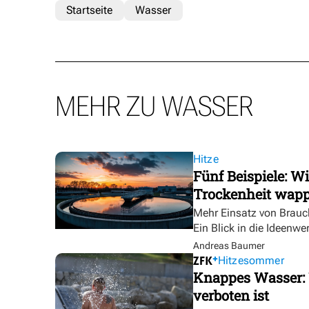
Startseite
Wasser
MEHR ZU WASSER
Hitze
Fünf Beispiele: W
Trockenheit wap
Mehr Einsatz von Brauc
Ein Blick in die Ideenwe
Andreas Baumer
Hitzesommer
Knappes Wasser: 
verboten ist