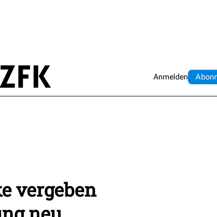
Anmelden
Abo
n
ke vergeben
ung neu