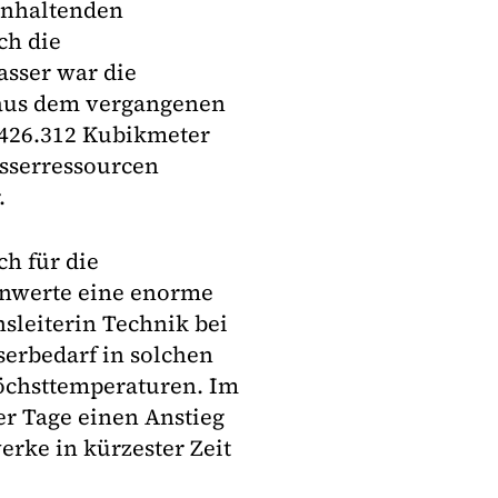
anhaltenden
ch die
asser war die
aus dem vergangenen
 426.312 Kubikmeter
sserressourcen
.
h für die
enwerte eine enorme
hsleiterin Technik bei
serbedarf in solchen
höchsttemperaturen. Im
er Tage einen Anstieg
rke in kürzester Zeit