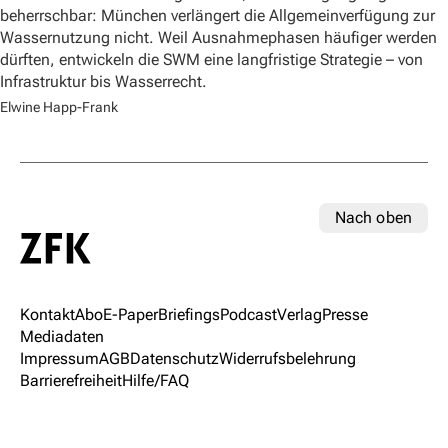
beherrschbar: München verlängert die Allgemeinverfügung zur
Wassernutzung nicht. Weil Ausnahmephasen häufiger werden
dürften, entwickeln die SWM eine langfristige Strategie – von
Infrastruktur bis Wasserrecht.
Elwine Happ-Frank
Nach oben
Kontakt
Abo
E-Paper
Briefings
Podcast
Verlag
Presse
Mediadaten
Impressum
AGB
Datenschutz
Widerrufsbelehrung
Barrierefreiheit
Hilfe/FAQ