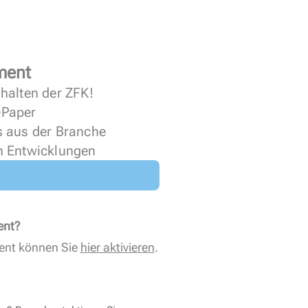
ment
halten der ZFK!
 ePaper
s aus der Branche
n Entwicklungen
ent?
ent können Sie
hier aktivieren
.