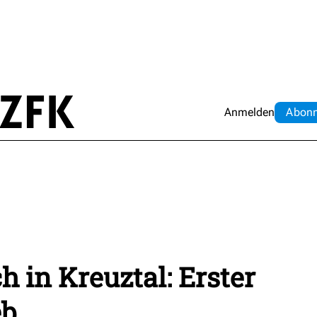
Anmelden
Abo
n
 in Kreuztal: Erster
eb