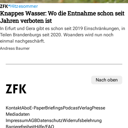
Hitzesommer
Knappes Wasser: Wo die Entnahme schon seit
Jahren verboten ist
In Erfurt und Gera gibt es schon seit 2019 Einschränkungen, in
Teilen Brandenburgs seit 2020. Woanders wird nun noch
einmal nachgeschärft.
Andreas Baumer
Nach oben
Kontakt
Abo
E-Paper
Briefings
Podcast
Verlag
Presse
Mediadaten
Impressum
AGB
Datenschutz
Widerrufsbelehrung
Barrierefreiheit
Hilfe/FAQ