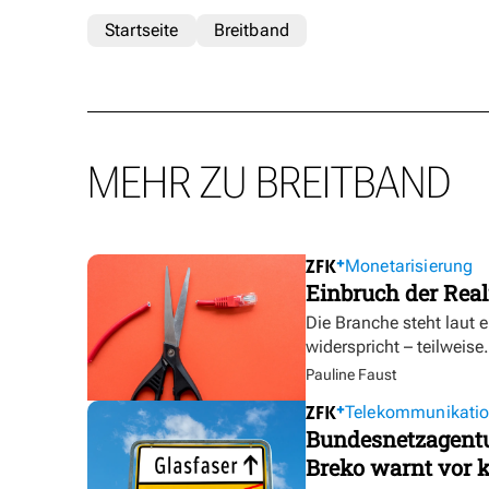
Startseite
Breitband
MEHR ZU BREITBAND
Monetarisierung
Einbruch der Real
Die Branche steht laut 
widerspricht – teilweise.
Pauline Faust
Telekommunikati
Bundesnetzagentur
Breko warnt vor k