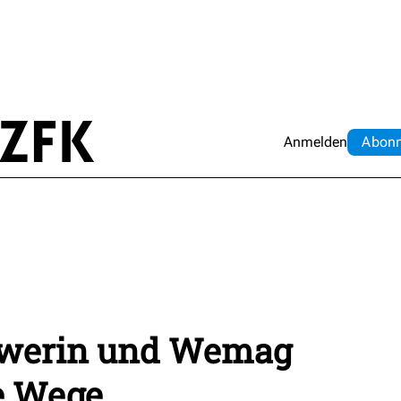
Anmelden
Abo
n
hwerin und Wemag
e Wege