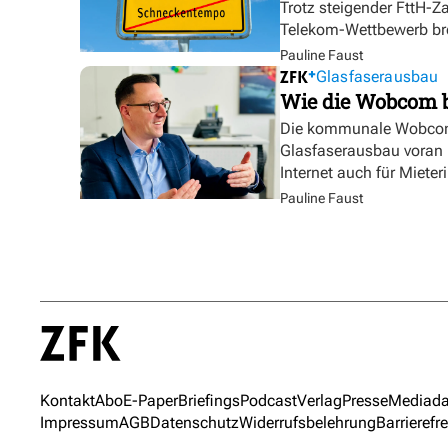
Trotz steigender FttH-Z
Telekom-Wettbewerb br
Pauline Faust
Glasfaserausbau
Wie die Wobcom 
Die kommunale Wobcom 
Glasfaserausbau voran u
Internet auch für Miete
Pauline Faust
Kontakt
Abo
E-Paper
Briefings
Podcast
Verlag
Presse
Mediada
Impressum
AGB
Datenschutz
Widerrufsbelehrung
Barrierefre