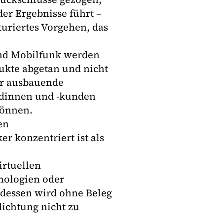
der Ergebnisse führt –
turiertes Vorgehen, das
und Mobilfunk werden
dukte abgetan und nicht
ser ausbauende
ndinnen und -kunden
können.
en
r konzentriert ist als
irtuellen
nologien oder
tdessen wird ohne Beleg
lichtung nicht zu