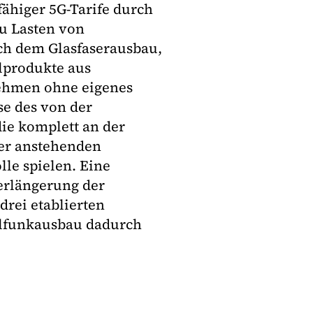
fähiger 5G-Tarife durch
u Lasten von
ch dem Glasfaserausbau,
lprodukte aus
nehmen ohne eigenes
se des von der
ie komplett an der
der anstehenden
le spielen. Eine
erlängerung der
drei etablierten
ilfunkausbau dadurch