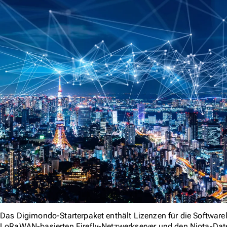
Das Digimondo-Starterpaket enthält Lizenzen für die Softwa
LoRaWAN-basierten Firefly-Netzwerkserver und den Niota-Date