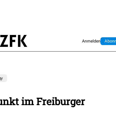
Anmelden
Abo
n
gy
unkt im Freiburger
n