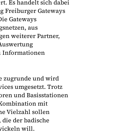
rt. Es handelt sich dabei
g Freiburger Gateways
 Die Gateways
gsnetzen, aus
en weiterer Partner,
 Auswertung
u Informationen
e zugrunde und wird
ices umgesetzt. Trotz
oren und Basisstationen
 Kombination mit
ne Vielzahl sollen
 die der badische
ickeln will.