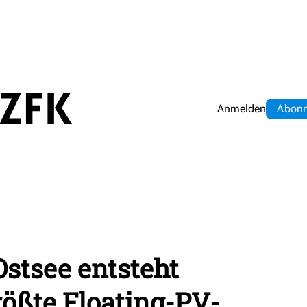
Anmelden
Abo
n
stsee entsteht
ößte Floating-PV-