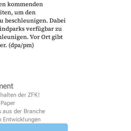
 den kommenden
ten, um den
u beschleunigen. Dabei
indparks verfügbar zu
eunigen. Vor Ort gibt
er. (dpa/pm)
ment
halten der ZFK!
 ePaper
s aus der Branche
n Entwicklungen