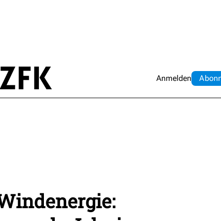
Anmelden
Abo
n
 Windenergie: