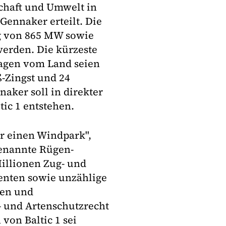
schaft und Umwelt in
ennaker erteilt. Die
g von 865 MW sowie
erden. Die kürzeste
agen vom Land seien
-Zingst und 24
aker soll in direkter
ic 1 entstehen.
ür einen Windpark",
genannte Rügen-
Millionen Zug- und
senten sowie unzählige
len und
- und Artenschutzrecht
on Baltic 1 sei