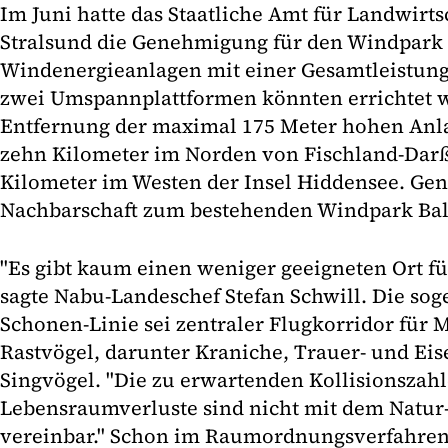
Im Juni hatte das Staatliche Amt für Landwirt
Stralsund die Genehmigung für den Windpark G
Windenergieanlagen mit einer Gesamtleistun
zwei Umspannplattformen könnten errichtet w
Entfernung der maximal 175 Meter hohen Anl
zehn Kilometer im Norden von Fischland-Darß
Kilometer im Westen der Insel Hiddensee. Genn
Nachbarschaft zum bestehenden Windpark Balt
"Es gibt kaum einen weniger geeigneten Ort f
sagte Nabu-Landeschef Stefan Schwill. Die so
Schonen-Linie sei zentraler Flugkorridor für 
Rastvögel, darunter Kraniche, Trauer- und Ei
Singvögel. "Die zu erwartenden Kollisionszah
Lebensraumverluste sind nicht mit dem Natur
vereinbar." Schon im Raumordnungsverfahren v