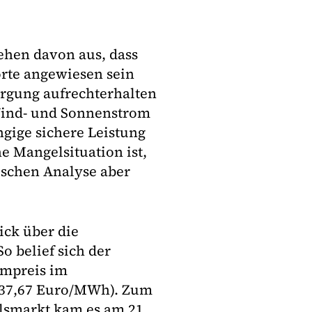
ehen davon aus, dass
rte angewiesen sein
orgung aufrechterhalten
Wind- und Sonnenstrom
gige sichere Leistung
e Mangelsituation ist,
tischen Analyse aber
ick über die
o belief sich der
ompreis im
: 37,67 Euro/MWh). Zum
lsmarkt kam es am 21.