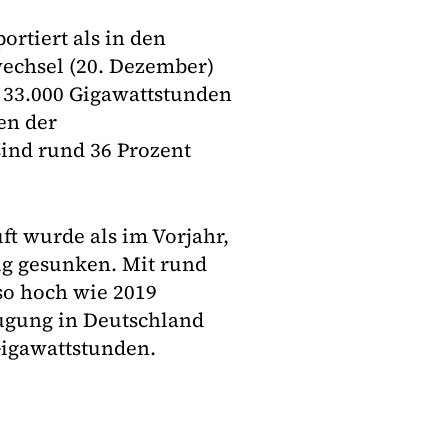
rtiert als in den
wechsel (20. Dezember)
 33.000 Gigawattstunden
en der
ind rund 36 Prozent
t wurde als im Vorjahr,
ig gesunken. Mit rund
so hoch wie 2019
eugung in Deutschland
Gigawattstunden.