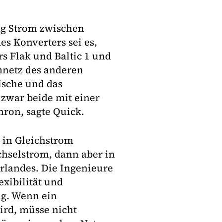
ng Strom zwischen
s Konverters sei es,
 Flak und Baltic 1 und
mnetz des anderen
ische und das
 zwar beide mit einer
hron, sagte Quick.
 in Gleichstrom
hselstrom, dann aber in
rlandes. Die Ingenieure
xibilität und
ng. Wenn ein
ird, müsse nicht