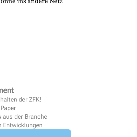
könne ins andere Netz
ment
halten der ZFK!
 ePaper
s aus der Branche
n Entwicklungen